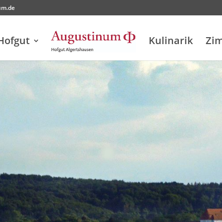
um.de
Hofgut
Kulinarik
Zi