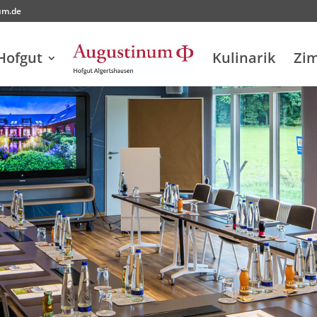
um.de
Hofgut
Kulinarik
Zi